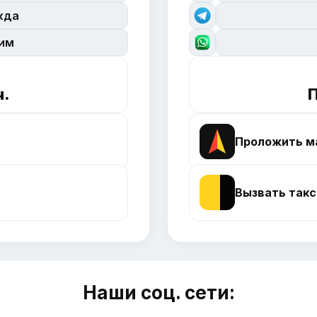
жда
сим
ч.
П
Проложить м
Вызвать такс
Наши соц. сети: