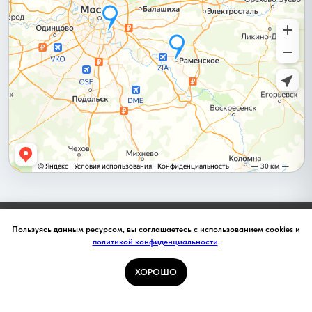
Главная
О нас
Пользуясь данным ресурсом, вы соглашаетесь с использованием cookies и
политикой конфиденциальности
.
ХОРОШО
натяжные потолки от производителя, профиль, комплектующие,
Каталог
Акции
Новинки
Контакты
Ещё
расходники
8-495-133-50-05, rupotolok@mail.ru