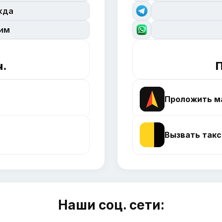
жда
сим
ч.
П
Проложить м
Вызвать такс
Наши соц. сети: