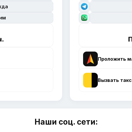
жда
сим
ч.
П
Проложить м
Вызвать такс
Наши соц. сети: