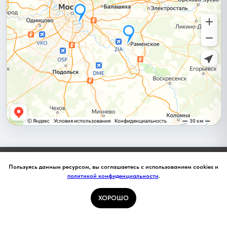
О нас
Пользуясь данным ресурсом, вы соглашаетесь с использованием cookies и
политикой конфиденциальности
.
ХОРОШО
натяжные потолки от производителя, профиль, комплектующие,
Каталог
Акции
Новинки
Контакты
Ещё
расходники
8-495-133-50-05, rupotolok@mail.ru