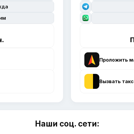
жда
сим
ч.
П
Проложить м
Вызвать такс
Наши соц. сети: