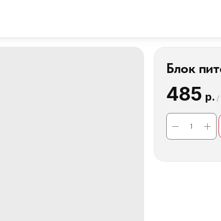
Блок пит
485
р.
/