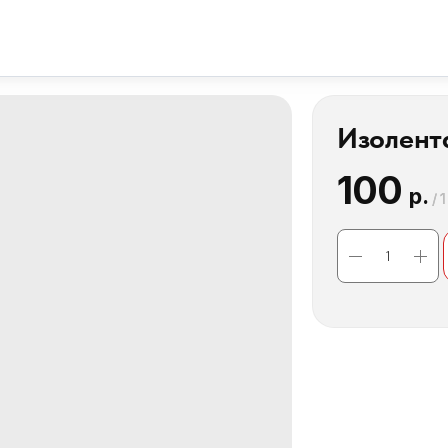
Изолент
100
р.
/
1