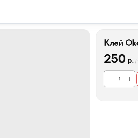
Клей Oko
250
р.
/