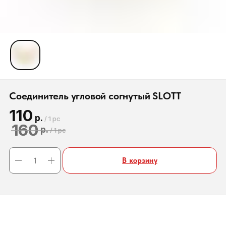
Соединитель угловой согнутый SLOTT
110
р.
/
1 pc
160
р.
/
1 pc
В корзину