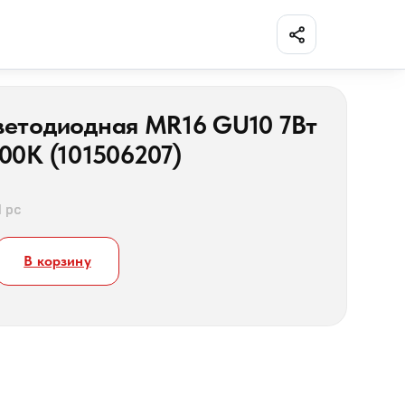
Поделиться
ветодиодная MR16 GU10 7Вт
00K (101506207)
1 pc
В корзину