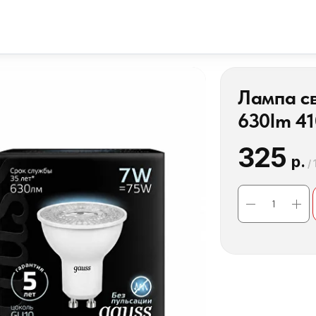
Лампа с
630lm 41
325
р.
/