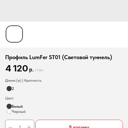
Профиль LumFer ST01 (Световой туннель)
4 120
р.
/
1 lm
Длина (м) | Кратность
2
Цвет
Белый
Черный
В корзину