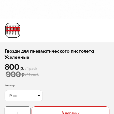
Гвозди для пневматического пистолета
Усиленные
800
р.
/
1 pack
900
р.
/
1 pack
Размер
В корзину