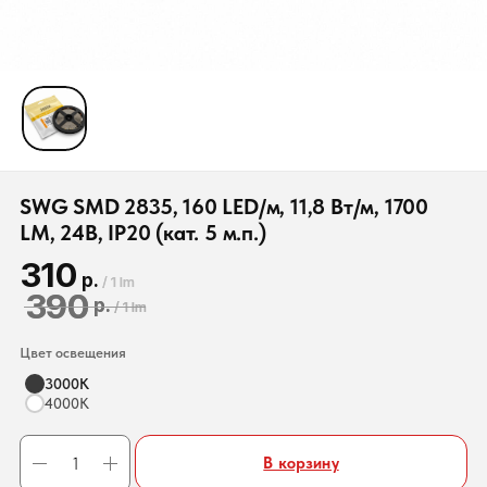
SWG SMD 2835, 160 LED/м, 11,8 Вт/м, 1700
LM, 24В, IP20 (кат. 5 м.п.)
310
р.
/
1 lm
390
р.
/
1 lm
Цвет освещения
3000К
4000К
В корзину