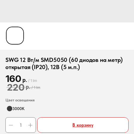
SWG 12 Вт/м SMD5050 (60 диодов на метр)
открытая (IP20), 12В (5 м.п.)
160
р.
/
1 lm
220
р.
/
1 lm
Цвет освещения
3000К
В корзину