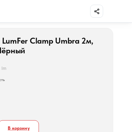
Поделиться
 LumFer Clamp Umbra 2м,
 Чёрный
1 lm
сть
В корзину