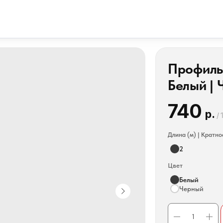
Профиль
Белый |
740
р.
/
Длина (м) | Кратно
2
Цвет
Белый
Черный