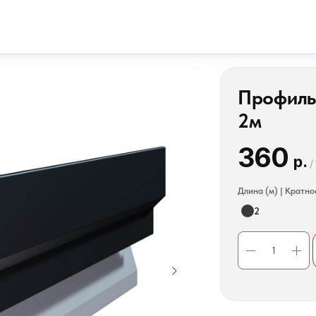
Профиль
2м
360
р.
/
Длина (м) | Кратно
2