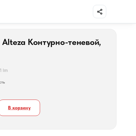
Поделиться
 Alteza Контурно-теневой,
1 lm
сть
В корзину