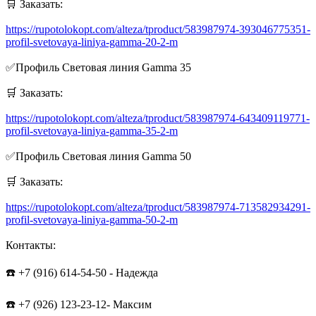
🛒 Заказать:
https://rupotolokopt.com/alteza/tproduct/583987974-393046775351-
profil-svetovaya-liniya-gamma-20-2-m
✅Профиль Световая линия Gamma 35
🛒 Заказать:
https://rupotolokopt.com/alteza/tproduct/583987974-643409119771-
profil-svetovaya-liniya-gamma-35-2-m
✅Профиль Световая линия Gamma 50
🛒 Заказать:
https://rupotolokopt.com/alteza/tproduct/583987974-713582934291-
profil-svetovaya-liniya-gamma-50-2-m
Контакты:
☎️ +7 (916) 614-54-50 - Надежда
☎️ +7 (926) 123-23-12- Максим