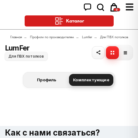
0
Каталог
Главная
→
Профили по производителям
→
Lumfer
→
Для ПВХ потолков
LumFer
Для ПВХ потолков
Профиль
Комплектующие
Как с нами связаться?