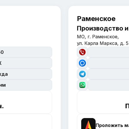
Раменское
Производство и
МО, г. Раменское,
ул. Карла Маркса, д. 5
50
X
жда
сим
ч.
П
Проложить м