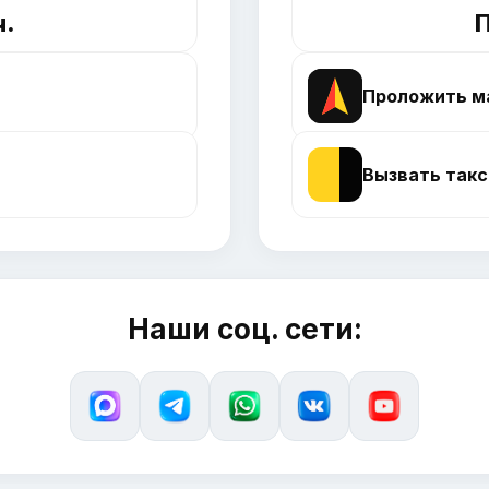
ч.
П
Проложить м
Вызвать такс
Наши соц. сети: