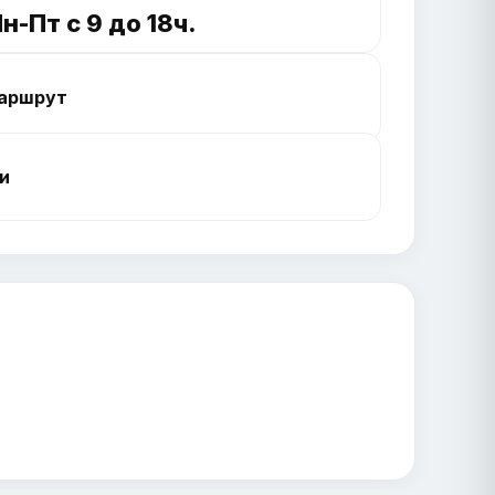
н-Пт с 9 до 18ч.
аршрут
и